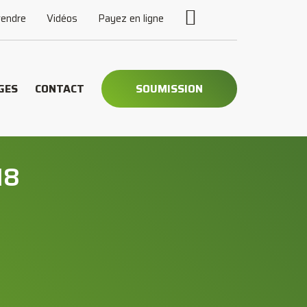
vendre
Vidéos
Payez en ligne
GES
CONTACT
SOUMISSION
18