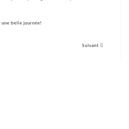
 une belle journée!
Suivant
AVERTISSEMENT
OPÉRATION DÉNEIGEMENT
Soyez averti avant le passage de votre opérateur