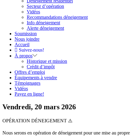
Déneigement résidentiel
Secteur d’opération
Vidéos
Recommandations déneigement
Info déneigement
Alerte déneigement
Soumission
Nous joindre
Accueil
Suivez-nous!
À propos
Historique et mission
Crédit d’impôt
Offres d’emploi
Équipements à vendre
Témoignages
Vidéos
Payez en ligne!
Vendredi, 20 mars 2026
OPÉRATION DÉNEIGEMENT ⚠️
Nous serons en opération de déneigement pour une mise au propre