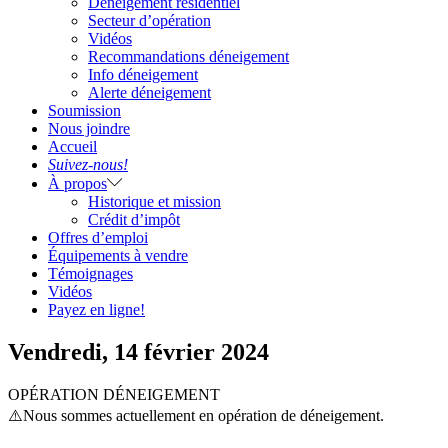
Déneigement résidentiel
Secteur d’opération
Vidéos
Recommandations déneigement
Info déneigement
Alerte déneigement
Soumission
Nous joindre
Accueil
Suivez-nous!
À propos
Historique et mission
Crédit d’impôt
Offres d’emploi
Équipements à vendre
Témoignages
Vidéos
Payez en ligne!
Vendredi, 14 février 2024
OPÉRATION DÉNEIGEMENT
⚠️Nous sommes actuellement en opération de déneigement.