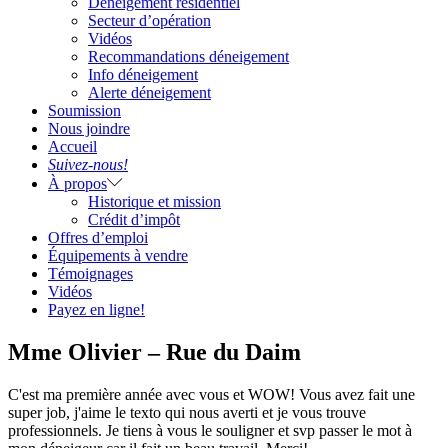
Déneigement résidentiel
Secteur d’opération
Vidéos
Recommandations déneigement
Info déneigement
Alerte déneigement
Soumission
Nous joindre
Accueil
Suivez-nous!
À propos
Historique et mission
Crédit d’impôt
Offres d’emploi
Équipements à vendre
Témoignages
Vidéos
Payez en ligne!
Mme Olivier – Rue du Daim
C'est ma première année avec vous et WOW! Vous avez fait une
super job, j'aime le texto qui nous averti et je vous trouve
professionnels. Je tiens à vous le souligner et svp passer le mot à