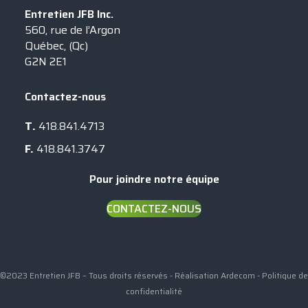
Entretien JFB Inc.
560, rue de l’Argon
Québec, (Qc)
G2N 2E1
Contactez-nous
T.
418.841.4713
F.
418.841.3747
Pour joindre notre équipe
CONTACTEZ-NOUS
©2023 Entretien JFB – Tous droits réservés - Réalisation
Ardecom
-
Politique de
confidentialité