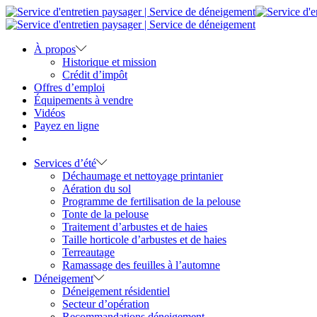
À propos
Historique et mission
Crédit d’impôt
Offres d’emploi
Équipements à vendre
Vidéos
Payez en ligne
Services d’été
Déchaumage et nettoyage printanier
Aération du sol
Programme de fertilisation de la pelouse
Tonte de la pelouse
Traitement d’arbustes et de haies
Taille horticole d’arbustes et de haies
Terreautage
Ramassage des feuilles à l’automne
Déneigement
Déneigement résidentiel
Secteur d’opération
Recommandations déneigement