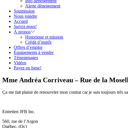
Info déneigement
Alerte déneigement
Soumission
Nous joindre
Accueil
Suivez-nous!
À propos
Historique et mission
Crédit d’impôt
Offres d’emploi
Équipements à vendre
Témoignages
Vidéos
Payez en ligne!
Mme Andréa Corriveau – Rue de la Mosel
Ça me fait plaisir de renouveler mon contrat car je suis toujours très sa
Entretien JFB Inc.
560, rue de l’Argon
Québec, (Qc)