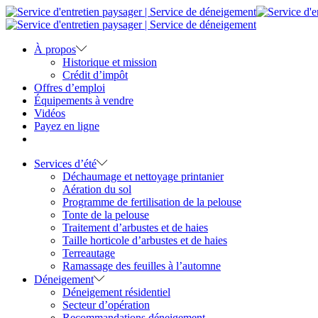
À propos
Historique et mission
Crédit d’impôt
Offres d’emploi
Équipements à vendre
Vidéos
Payez en ligne
Services d’été
Déchaumage et nettoyage printanier
Aération du sol
Programme de fertilisation de la pelouse
Tonte de la pelouse
Traitement d’arbustes et de haies
Taille horticole d’arbustes et de haies
Terreautage
Ramassage des feuilles à l’automne
Déneigement
Déneigement résidentiel
Secteur d’opération
Recommandations déneigement