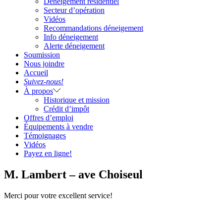
Déneigement résidentiel
Secteur d’opération
Vidéos
Recommandations déneigement
Info déneigement
Alerte déneigement
Soumission
Nous joindre
Accueil
Suivez-nous!
À propos
Historique et mission
Crédit d’impôt
Offres d’emploi
Équipements à vendre
Témoignages
Vidéos
Payez en ligne!
M. Lambert – ave Choiseul
Merci pour votre excellent service!