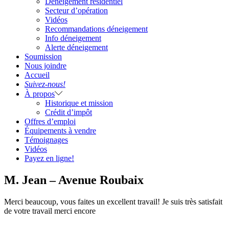
Déneigement résidentiel
Secteur d’opération
Vidéos
Recommandations déneigement
Info déneigement
Alerte déneigement
Soumission
Nous joindre
Accueil
Suivez-nous!
À propos
Historique et mission
Crédit d’impôt
Offres d’emploi
Équipements à vendre
Témoignages
Vidéos
Payez en ligne!
M. Jean – Avenue Roubaix
Merci beaucoup, vous faites un excellent travail! Je suis très satisfait
de votre travail merci encore