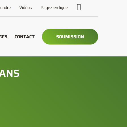
vendre
Vidéos
Payez en ligne
GES
CONTACT
SOUMISSION
SANS