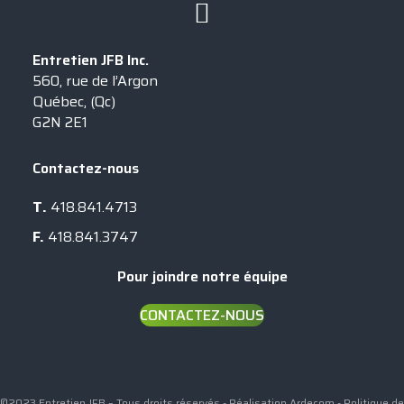
Entretien JFB Inc.
560, rue de l’Argon
Québec, (Qc)
G2N 2E1
Contactez-nous
T.
418.841.4713
F.
418.841.3747
Pour joindre notre équipe
CONTACTEZ-NOUS
©2023 Entretien JFB – Tous droits réservés - Réalisation
Ardecom
-
Politique de