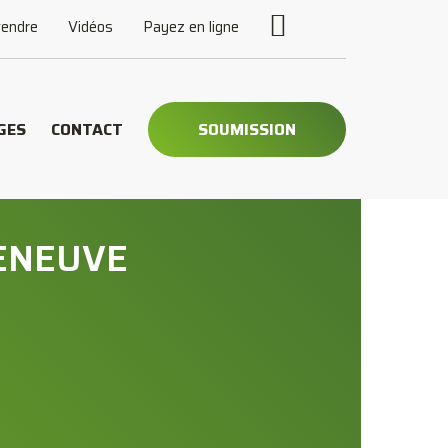
vendre
Vidéos
Payez en ligne
GES
CONTACT
SOUMISSION
LENEUVE