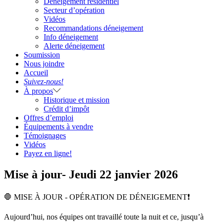
Déneigement résidentiel
Secteur d’opération
Vidéos
Recommandations déneigement
Info déneigement
Alerte déneigement
Soumission
Nous joindre
Accueil
Suivez-nous!
À propos
Historique et mission
Crédit d’impôt
Offres d’emploi
Équipements à vendre
Témoignages
Vidéos
Payez en ligne!
Mise à jour- Jeudi 22 janvier 2026
🛑 MISE À JOUR - OPÉRATION DE DÉNEIGEMENT❗
Aujourd’hui, nos équipes ont travaillé toute la nuit et ce, jusqu’à