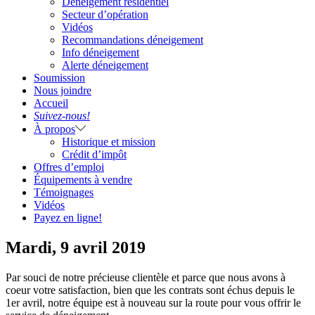
Déneigement résidentiel
Secteur d’opération
Vidéos
Recommandations déneigement
Info déneigement
Alerte déneigement
Soumission
Nous joindre
Accueil
Suivez-nous!
À propos
Historique et mission
Crédit d’impôt
Offres d’emploi
Équipements à vendre
Témoignages
Vidéos
Payez en ligne!
Mardi, 9 avril 2019
Par souci de notre précieuse clientèle et parce que nous avons à
coeur votre satisfaction, bien que les contrats sont échus depuis le
1er avril, notre équipe est à nouveau sur la route pour vous offrir le