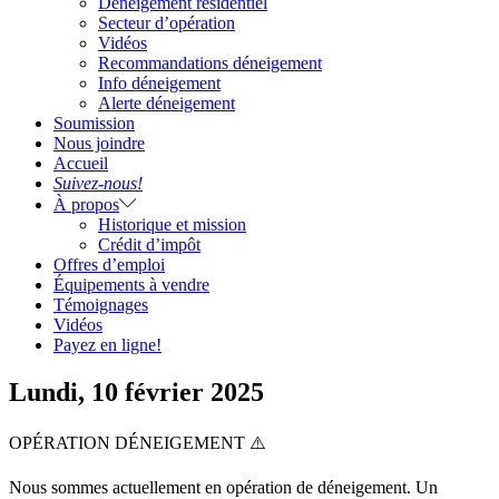
Déneigement résidentiel
Secteur d’opération
Vidéos
Recommandations déneigement
Info déneigement
Alerte déneigement
Soumission
Nous joindre
Accueil
Suivez-nous!
À propos
Historique et mission
Crédit d’impôt
Offres d’emploi
Équipements à vendre
Témoignages
Vidéos
Payez en ligne!
Lundi, 10 février 2025
OPÉRATION DÉNEIGEMENT ⚠️
Nous sommes actuellement en opération de déneigement. Un