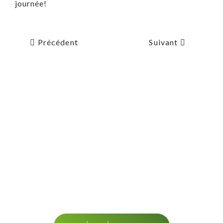
journée!
Précédent
Suivant
AVERTISSEMENT
OPÉRATION DÉNEIGEMENT
Soyez averti avant le passage de votre opérateur