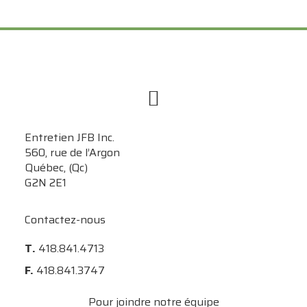
Entretien JFB Inc.
560, rue de l’Argon
Québec, (Qc)
G2N 2E1
Contactez-nous
T.
418.841.4713
F.
418.841.3747
Pour joindre notre équipe