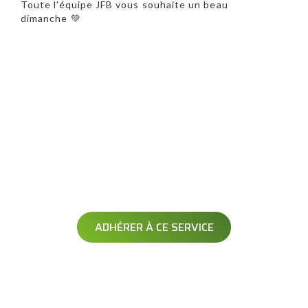
Toute l'équipe JFB vous souhaite un beau
dimanche 💚
Précédent
Suivant
AVERTISSEMENT
OPÉRATION DÉNEIGEMENT
Soyez averti avant le passage de votre opérateur
ADHÉRER À CE SERVICE
Exclusif à