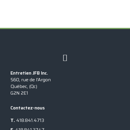
Exclusif à
Entretien JFB Inc.
560, rue de l’Argon
Québec, (Qc)
G2N 2E1
Contactez-nous
T.
418.841.4713
F.
418.841.3747